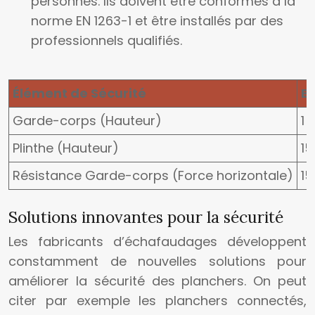
personnes. Ils doivent être conformes à la
norme EN 1263-1 et être installés par des
professionnels qualifiés.
Élément de Sécurité
E
Garde-corps (Hauteur)
1 
Plinthe (Hauteur)
1
Résistance Garde-corps (Force horizontale)
1
Solutions innovantes pour la sécurité
Les fabricants d’échafaudages développent
constamment de nouvelles solutions pour
améliorer la sécurité des planchers. On peut
citer par exemple les planchers connectés,